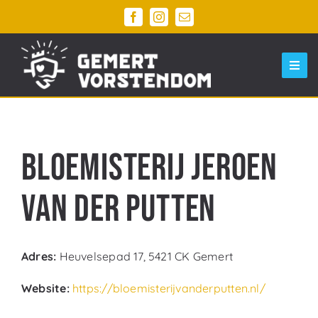
Ga
naar
inhoud
Togg
Navi
Home
Ontdek Gemert Centrum
Bloemisterij Jeroen
Evenementen
van der Putten
Agenda
Parkeren
Adres:
Heuvelsepad 17, 5421 CK Gemert
Winkelwagen
1
Website:
https://bloemisterijvanderputten.nl/