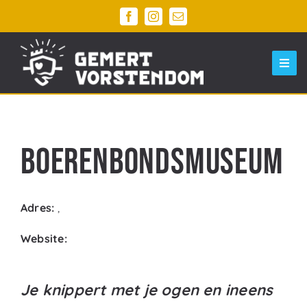
Ga
naar
inhoud
Togg
Navi
Home
Ontdek Gemert Centrum
Boerenbondsmuseum
Evenementen
Agenda
Adres:
,
Parkeren
Website:
Winkelwagen
Je knippert met je ogen en ineens