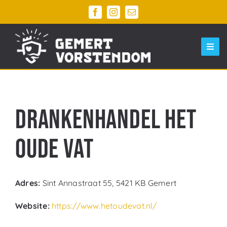
Ga
naar
inhoud
Togg
Navi
Home
Ontdek Gemert Centrum
Drankenhandel Het
Evenementen
Oude Vat
Agenda
Parkeren
Adres:
Sint Annastraat 55, 5421 KB Gemert
Winkelwagen
Website:
https://www.hetoudevat.nl/