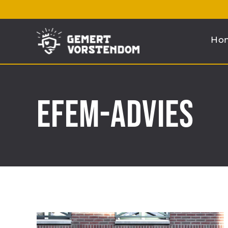
Ga
naar
Ho
inhoud
EFEM-Advies