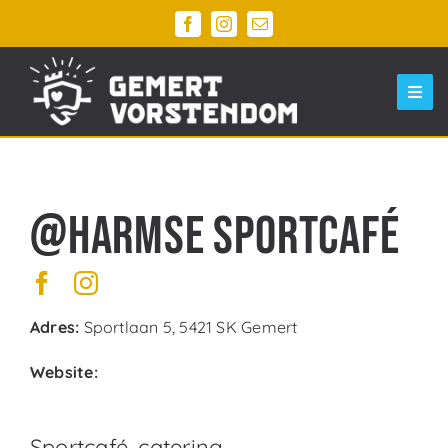
Ga
naar
inhoud
Togg
Navi
Home
Ontdek Gemert Centrum
@Harmse Sportcafé
Evenementen
Agenda
Adres:
Sportlaan 5, 5421 SK Gemert
Parkeren
Website:
Winkelwagen
Sportcafé, catering