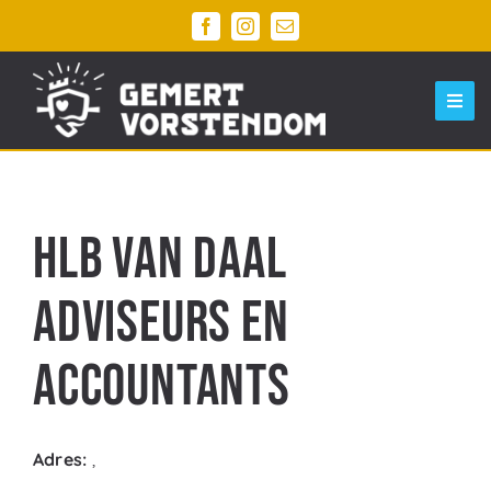
Ga
naar
inhoud
Togg
Navi
Home
Ontdek Gemert Centrum
HLB Van Daal
Evenementen
Adviseurs en
Agenda
Accountants
Parkeren
Winkelwagen
Adres:
,